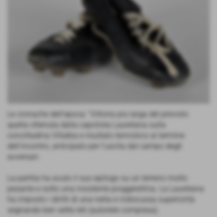
Le cronache dell'epoca: “Vittoria più larga del previsto
quella ottenuta dalla capolista Lauretana sulla
concittadina Villalba e risultato tennistico al termine
dell'incontro, anticipato per l'uscita dal campo degli
avversari.
La partita ha avuto il suo epilogo su un terreno molto
pesante e sotto una insistente pioggerellina. La Lauretana
ha imposto i diritti di una netta e indiscussa superiorità
segnando ben sette reti (autorete compresa).