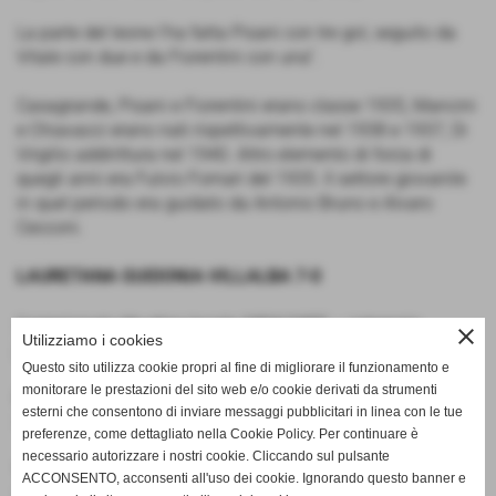
La parte del leone l'ha fatta Pisani con tre gol, seguito da
Vitale con due e da Fiorentini con una”.
Casagrande, Pisani e Fiorentini erano classe 1935, Mancini
e Chiavacci erano nati rispettivamente nel 1938 e 1937, Di
Virgilio addirittura nel 1940. Altro elemento di forza di
quegli anni era Fulvio Fornari del 1935. Il settore giovanile
in quel periodo era guidato da Antonio Bruno e Alvaro
Cecconi.
LAURETANA GUIDONIA-VILLALBA 7-0
(campionato tiburtino locale 1954/1955 – categoria
close
Utilizziamo i cookies
juniores)
Questo sito utilizza cookie propri al fine di migliorare il funzionamento e
monitorare le prestazioni del sito web e/o cookie derivati da strumenti
Lauretana:
Chiacchio, Marzi, Onori, Chiavacci, Morgia,
esterni che consentono di inviare messaggi pubblicitari in linea con le tue
Casagrande, Mancini, Vitale, Pisani, Fiorentini, Di Virgilio.
preferenze, come dettagliato nella Cookie Policy. Per continuare è
necessario autorizzare i nostri cookie. Cliccando sul pulsante
Villalba:
Orlandi, Frediani, Marcozzi, Frediani II, Bugari,
ACCONSENTO, acconsenti all'uso dei cookie. Ignorando questo banner e
Dominici, Salvati, Benvegnù, Sturabotti, Palumbo, Foglia II.