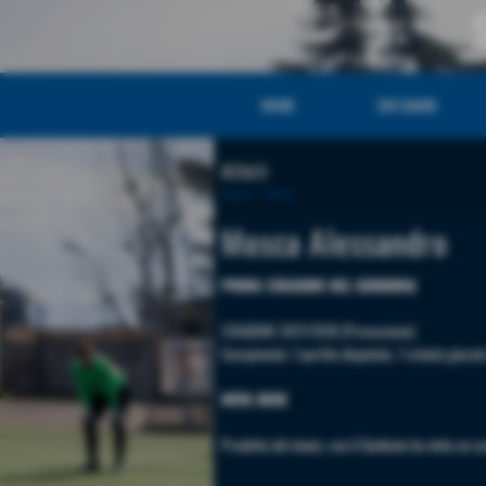
HOME
CHI SIAMO
Atleti
Home
>
Atleti
Mosca Alessandro
PRIMA STAGIONE NEL GUIDONIA
STAGIONE 2017/2018 (Promozione)
Campionato: 1 partita disputata, 1 minuto giocat
NOTA BENE
Prodotto del vivaio, con il Guidonia ha vinto un