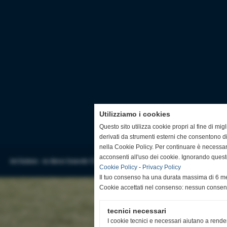
Utilizziamo i cookies
Questo sito utilizza cookie propri al fine di mi
derivati da strumenti esterni che consentono di
nella Cookie Policy. Per continuare è necessa
acconsenti all'uso dei cookie. Ignorando quest
Acd Guidonia - via Adorno Camarotta 12, Guidonia (Rm) - Cap 00012 - Telefono e fax: 0774342906
Cookie Policy
-
Privacy Policy
Il tuo consenso ha una durata massima di 6 me
Cookie accettati nel consenso: nessun conse
tecnici necessari
I cookie tecnici e necessari aiutano a rende