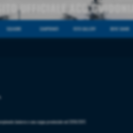
SITO UFFICIALE ACD GUIDONI
SQUADRE
CAMPIONATI
FOTO GALLERY
DOVE SIAMO
o.
 campionato Juniores e una coppa provinciale nel 2016/2017.