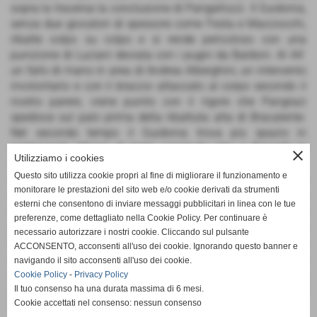
sopra la traversa la conclusione di Pangallozzi. Il Guidonia,
senza due giocatori di spessore come Festa e Macciocchi,
ribatte colpo su colpo e si rende pericoloso con una
punizione di Luciani deviata con i pugni da Baldoni. Al 44´
un fallo di mano in area di Andrea Alberghini, un intervento
involontario e con il braccio attaccato al corpo secondo il
nostro parere, viene punito con il rigore che Pangrazi
spedisce sul palo prima della ribattuta alta di Bracalente.
Nel secondo tempo il Guidonia trova più spazio in
contropiede, Massi di testa conclude alto e Toncelli in
close
Utilizziamo i cookies
spaccata non trova la porta all´interno dell´area piccola.
Questo sito utilizza cookie propri al fine di migliorare il funzionamento e
Sempre su ripartenza, a un minuto dal termine, Ciaraglia
monitorare le prestazioni del sito web e/o cookie derivati da strumenti
trova il corridoio giusto per Paolillo che si ritrova la strada
esterni che consentono di inviare messaggi pubblicitari in linea con le tue
sbarrata dall´intervento di Baldoni che salva il risultato con
preferenze, come dettagliato nella Cookie Policy. Per continuare è
una prodezza. Nel recupero l´ultima occasione con il tiro di
necessario autorizzare i nostri cookie. Cliccando sul pulsante
Pangallozzi parato da Maiellaro e a seguire la conclusione
ACCONSENTO, acconsenti all'uso dei cookie. Ignorando questo banner e
alta di Pangrazi. Grande rammarico per alcune occasioni
navigando il sito acconsenti all'uso dei cookie.
sprecate nel secondo tempo e allo stesso tempo
Cookie Policy
-
Privacy Policy
soddisfazione per un´altra prestazione di spessore da parte
Il tuo consenso ha una durata massima di 6 mesi.
del Guidonia che vede la meta sempre più vicina.
Cookie accettati nel consenso: nessun consenso