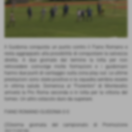
Il Guidonia conquista un punto contro il Fiano Romano e
resta aggrappato alla possibilità di conquistare la salvezza
diretta. A due giornate dal termine la lotta per non
retrocedere coinvolge molte formazioni e i guidoniani
hanno due punti di vantaggio sulla zona play out. Le ultime
prestazioni sono state positive e la squadra sembra essere
in ottima salute. Domenica al "Fiorentini" di Montecelio
arriverà la Pro Roma seconda e in lotta per la vittoria del
torneo. Un altro ostacolo duro da superare.
FIANO ROMANO-GUIDONIA 0-0
(32esima giornata del campionato di Promozione
2017/2018)