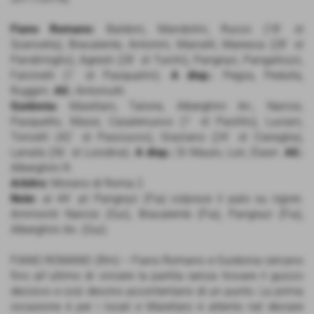
Fiano Romano:
Baldoni, Mandolini, Rucco (18´ st
Scancella), Bracalente, Antonini, Marcelli, Maresca (28´ st
Pandimiglio), Agresti (28´ st Turchi), Pangrazi, Pangallozzi,
Falcinelli (1´ st Pasqualini).
A disp.:
Pegza, Pedulla,
Ruggini.
All.:
Antoniutti.
Guidonia:
Maiellaro, Talone, Alberghini An., Narcisi,
Pasquetto, Massi, Casalenuovo (1´ st Paolillo), Luciani,
Toncelli (42´ st Pasciucco), Graziano (24´ st Ciaraglia),
Lanatà (36´ st Loiodice).
A disp.:
Di Maulo, Lori, Elasri.
All.:
Alberghini R.
Arbitro:
Morano di Roma 2.
Note:
al 44´ pt Pangrazi (Fia) colpisce il palo su rigore.
Ammoniti Narcisi (Gui), Bracalente (Fia), Pangrazi (Fia),
Alberghini An. (Gui).
FIANO ROMANO (Rm) – Fiano Romano e Guidonia cercano
fino all´ultimo di vincere la partita senza trovare il guizzo
decisivo e così devono accontentarsi di un punto. La prima
occasione è per i locali e Maiellaro è attento nel deviare