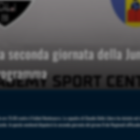
a seconda giornata della Ju
programma
e ore 15:00 contro il Futbol Montesacro. La squadra di Claudio Della Libera ha iniziato nel 
nte. In questo weekend disputerà la seconda giornata del girone B dei Regionali all'Acad