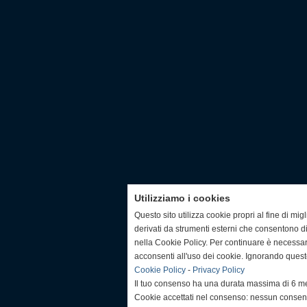
Utilizziamo i cookies
Questo sito utilizza cookie propri al fine di mi
derivati da strumenti esterni che consentono di
nella Cookie Policy. Per continuare è necessa
acconsenti all'uso dei cookie. Ignorando quest
Cookie Policy
-
Privacy Policy
Il tuo consenso ha una durata massima di 6 me
Cookie accettati nel consenso: nessun conse