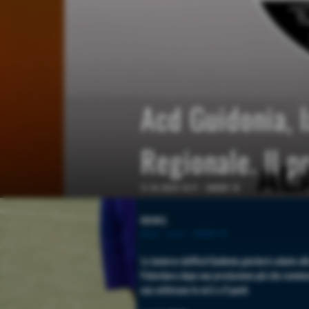
Acd Guidonia, l
Regionale. Il 
11-10-2024 14:17
-
UNDER 19
news
Home
>
news
>
UNDER 19
La Juniores dell'Acd Guidonia giocherà sabato all
Palombara dopo una prestazione più che convince
una settimana fa ed è a 0 punti.