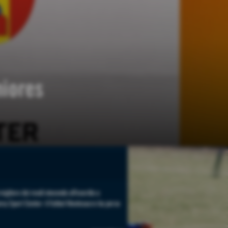
niores
migliore dei modi vincendo all'esordio a
emy Sport Center: il Futbol Montesacro ha perso