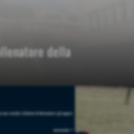
llenatore della
la sua recente richiesta di dimissioni e gli augura
successivo >>