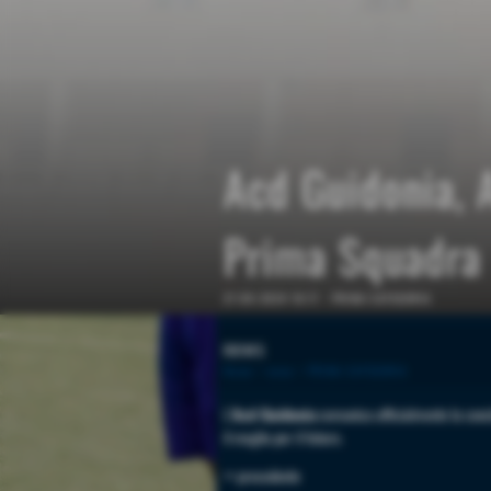
Acd Guidonia, 
Prima Squadra
27-09-2024 10:17
-
PRIMA CATEGORIA
news
Home
>
news
>
PRIMA CATEGORIA
L'
Acd Guidonia
comunica ufficialmente la concl
il meglio per il futuro.
<< precedente