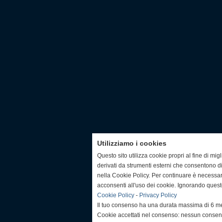
Utilizziamo i cookies
Questo sito utilizza cookie propri al fine di mi
derivati da strumenti esterni che consentono di
nella Cookie Policy. Per continuare è necessa
acconsenti all'uso dei cookie. Ignorando quest
Cookie Policy
-
Privacy Policy
Il tuo consenso ha una durata massima di 6 me
Cookie accettati nel consenso: nessun conse