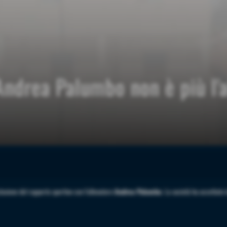
Andrea Palumbo non è più l'a
usione del rapporto sportivo con l'allenatore
Andrea Palumbo
. La società ha accettato 