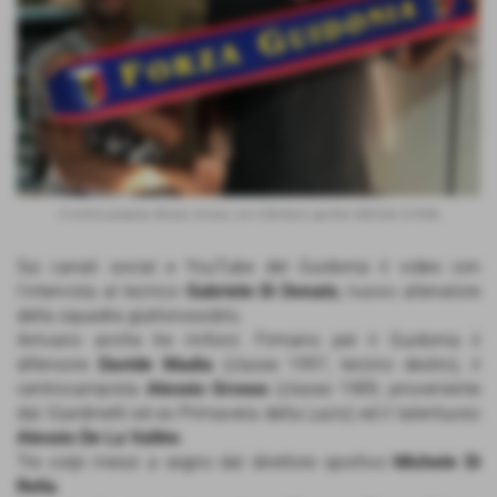
Il centrocampista Alessio Grosso con il direttore sportivo Michele Di Rella
Sui canali social e YouTube del Guidonia il video con
l'intervista al tecnico
Gabriele Di Donato
, nuovo allenatore
della squadra giallorossoblù.
Arrivano anche tre rinforzi. Firmano per il Guidonia il
difensore
Davide Madia
(classe 1997, terzino destro), il
centrocampista
Alessio Grosso
(classe 1989, proveniente
dal Giardinetti ed ex Primavera della Lazio) ed il talentuoso
Alessio De La Vallèe
.
Tre colpi messi a segno dal direttore sportivo
Michele Di
Rella
.