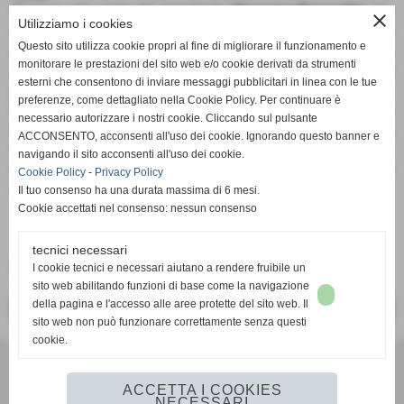
Restano alla corte del presidente
Giuseppe Bernardini
, tra
close
Utilizziamo i cookies
gli altri, i difensori Davide Mattia e Fabio Franceschi, i
Questo sito utilizza cookie propri al fine di migliorare il funzionamento e
centrocampisti Davide Berardi e Mattia Evangelista e gli
monitorare le prestazioni del sito web e/o cookie derivati da strumenti
attaccanti Stefano Alberghini e Saimon Kwiatkowski. Molte
esterni che consentono di inviare messaggi pubblicitari in linea con le tue
promozioni dall'Under 19 regionale.
preferenze, come dettagliato nella Cookie Policy. Per continuare è
Ieri lo staff tecnico ha tenuto un incontro con i giocatori per
necessario autorizzare i nostri cookie. Cliccando sul pulsante
informare loro delle prossime date. Fissato al 12 agosto
ACCONSENTO, acconsenti all'uso dei cookie. Ignorando questo banner e
l'inizio della preparazione.
navigando il sito acconsenti all'uso dei cookie.
Il mercato è ancora aperto e presto arriveranno altre
Cookie Policy
-
Privacy Policy
sorprese.
Il tuo consenso ha una durata massima di 6 mesi.
Cookie accettati nel consenso: nessun consenso
tecnici necessari
Fonte:
UFFICIO STAMPA
I cookie tecnici e necessari aiutano a rendere fruibile un
sito web abilitando funzioni di base come la navigazione
della pagina e l'accesso alle aree protette del sito web. Il
<< PRECEDENTE
SUCCESSIVO >>
sito web non può funzionare correttamente senza questi
cookie.
Acd Guidonia - via Adorno Camarotta 12, Guidonia (Rm) - Cap
00012 - Telefono e fax: 0774342906
ACCETTA I COOKIES
NECESSARI