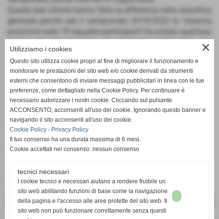
Queste due vittorie hanno fatto la differenza nella classifica
generale perché per il campionato 2019/2020 la 16esima
posizione sulle 18 squadre partecipanti ha evitato qualsiasi
rischio di retrocessione al momento dello stop per
close
Utilizziamo i cookies
l'emergenza sanitaria nazionale (poi sono comunque state
Questo sito utilizza cookie propri al fine di migliorare il funzionamento e
salvate tutte le squadre), per il torneo in corso il Guidonia
monitorare le prestazioni del sito web e/o cookie derivati da strumenti
può contare su quattro punti dopo quattro partite disputate
esterni che consentono di inviare messaggi pubblicitari in linea con le tue
e deve recuperare il match del quinto turno contro il Futbol
preferenze, come dettagliato nella Cookie Policy. Per continuare è
Montesacro. Appena si tornerà a giocare il primo obiettivo
necessario autorizzare i nostri cookie. Cliccando sul pulsante
sarà quindi quello di ritrovare la vittoria in casa che manca
ACCONSENTO, acconsenti all'uso dei cookie. Ignorando questo banner e
da troppo tempo e su questo sarà decisivo il ritorno al
navigando il sito acconsenti all'uso dei cookie.
“Comunale” di Guidonia dopo anni in giro per i campi tra il
Cookie Policy
-
Privacy Policy
“Fiorentini” di Montecelio ed il rettangolo verde di Gallicano
Il tuo consenso ha una durata massima di 6 mesi.
nel Lazio scelti per le gare casalinghe.
Cookie accettati nel consenso: nessun consenso
tecnici necessari
Fonte:
di DANILO D'AMICO
I cookie tecnici e necessari aiutano a rendere fruibile un
sito web abilitando funzioni di base come la navigazione
della pagina e l'accesso alle aree protette del sito web. Il
<< PRECEDENTE
SUCCESSIVO >>
sito web non può funzionare correttamente senza questi