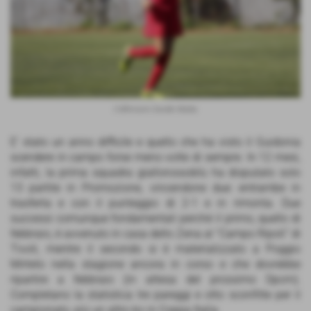
Il difensore Davide Mattia
E' stato un anno difficile e quello che ha visto il Guidonia
scendere in campo forse meno volte di sempre. In 12 mesi,
infatti, la prima squadra giallorossoblù ha disputato solo
13 partite in Promozione, vincendone due: entrambe in
trasferta e con il punteggio di 2-1 e in rimonta. Due
successi comunque fondamentali perché il primo, quello di
febbraio, è avvenuto in casa dello Zena al “Campo Ripoli” di
Tivoli, mentre il secondo si è materializzato a Poggio
Mirteto nella stagione ancora in corso e che dovrebbe
ripartire a febbraio (in attesa del prossimo Dpcm).
Completano la statistica tre pareggi e otto sconfitte per il
campionato, più un altro ko in Coppa Italia.