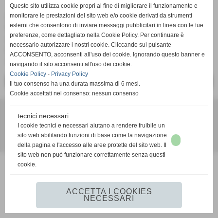
Questo sito utilizza cookie propri al fine di migliorare il funzionamento e
monitorare le prestazioni del sito web e/o cookie derivati da strumenti
L'
Acd Guidonia
comunica ufficialmente che
Cristian De
esterni che consentono di inviare messaggi pubblicitari in linea con le tue
Vincenzi
sarà il nuovo allenatore della squadra
Under 15
preferenze, come dettagliato nella Cookie Policy. Per continuare è
del Settore Giovanile.
necessario autorizzare i nostri cookie. Cliccando sul pulsante
Lo scorso anno il mister ha lavorato per la Ledesma
ACCONSENTO, acconsenti all'uso dei cookie. Ignorando questo banner e
Academy, da questa stagione sarà un giallorosso!
navigando il sito acconsenti all'uso dei cookie.
Cookie Policy
-
Privacy Policy
<< PRECEDENTE
SUCCESSIVO >>
Il tuo consenso ha una durata massima di 6 mesi.
Cookie accettati nel consenso: nessun consenso
Acd Guidonia - via Adorno Camarotta 12, Guidonia (Rm) - Cap
tecnici necessari
00012 - Telefono e fax: 0774342906
I cookie tecnici e necessari aiutano a rendere fruibile un
sito web abilitando funzioni di base come la navigazione
Realizzazione siti web www.sitoper.it
della pagina e l'accesso alle aree protette del sito web. Il
sito web non può funzionare correttamente senza questi
cookie.
ACCETTA I COOKIES
NECESSARI