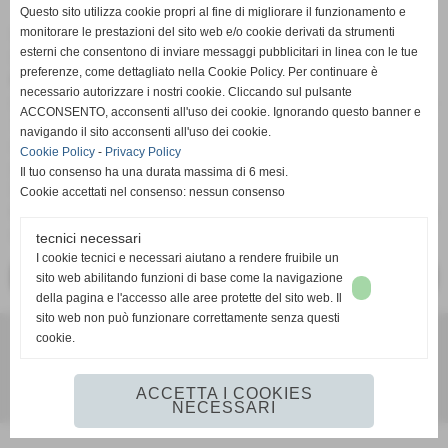
Questo sito utilizza cookie propri al fine di migliorare il funzionamento e
monitorare le prestazioni del sito web e/o cookie derivati da strumenti
Weekend importantissimo per l'
Acd Guidonia
. La Prima
esterni che consentono di inviare messaggi pubblicitari in linea con le tue
Squadra di mister
Francesco Mazzarani
giocherà contro il
preferenze, come dettagliato nella Cookie Policy. Per continuare è
Città di Fiano
in una sfida tra prima e seconda della
necessario autorizzare i nostri cookie. Cliccando sul pulsante
classifica del girone D di
Prima Categoria
. Entrambe hanno
ACCONSENTO, acconsenti all'uso dei cookie. Ignorando questo banner e
7 punti, entrambe hanno pareggiato l'ultima gara. Chi vince
navigando il sito acconsenti all'uso dei cookie.
sale in vetta in solitaria e si lascia il vuoto alle sue spalle
Cookie Policy
-
Privacy Policy
già alla quarta giornata di campionato. Città di Fiano-
Il tuo consenso ha una durata massima di 6 mesi.
Guidonia si giocherà al
Vecchio Comunale
di Fiano
Cookie accettati nel consenso: nessun consenso
Romano, precisamente in via dello Sport. Calcio d'inizio alle
ore 11, venite numerosi!
tecnici necessari
I cookie tecnici e necessari aiutano a rendere fruibile un
<< PRECEDENTE
SUCCESSIVO >>
sito web abilitando funzioni di base come la navigazione
della pagina e l'accesso alle aree protette del sito web. Il
sito web non può funzionare correttamente senza questi
Acd Guidonia - via Adorno Camarotta 12, Guidonia (Rm) - Cap
cookie.
00012 - Telefono e fax: 0774342906
ACCETTA I COOKIES
Realizzazione siti web www.sitoper.it
NECESSARI