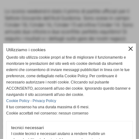
Lo scorso weekend è stato il primo di partite ufficiali per il
Settore Giovanile dell'Acd Guidonia. Sono scese in campo
l'Under-18, l'Under-16, l'Under-15 ed infine l'Under-14. Sono
arrivate due vittorie e due sconfitte: perfetto equilibrio! Di
seguito i risultati e i dettagli sulle gare dei nostri ragazzi.
close
Utilizziamo i cookies
GUIDONIA UNDER-18 - SETTEBAGNI 1-7
Questo sito utilizza cookie propri al fine di migliorare il funzionamento e
Marcatore:
Cipollaro
monitorare le prestazioni del sito web e/o cookie derivati da strumenti
esterni che consentono di inviare messaggi pubblicitari in linea con le tue
GUIDONIA UNDER-16 - NOVA 7 1-5
preferenze, come dettagliato nella Cookie Policy. Per continuare è
Marcatore:
Finucci
necessario autorizzare i nostri cookie. Cliccando sul pulsante
ACCONSENTO, acconsenti all'uso dei cookie. Ignorando questo banner e
VIS SUBIACO - GUIDONIA UNDER-15 2-5
navigando il sito acconsenti all'uso dei cookie.
Marcatori:
Fantauzzi, Pazzaglini, Passaro, Cacchione,
Cookie Policy
-
Privacy Policy
Dominici
Il tuo consenso ha una durata massima di 6 mesi.
Cookie accettati nel consenso: nessun consenso
GUIDONIA UNDER-14 - VILLA ADRIANA 6-4
Marcatori:
Aversano, Banfi, Aversano, Aversano, Ceciu,
tecnici necessari
Boufrah
I cookie tecnici e necessari aiutano a rendere fruibile un